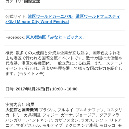
カテゴリ:
国際交流
公式サイト:
港区ワールドカーニバル | 港区ワールドフェスティ
バル | Minato City World Festival
Facebook:
東京都港区「みなとトピックス」
概要: 数多くの大使館と外資系企業が立ち並ぶ、国際色あふれる
まち港区で行われる国際交流イベントです。数十カ国の大使館や
代表処、港区の各種団体、一般企業による出展、また、ステージ
イベントが行われ、音楽や料理を通して様々な国の魅力を紹介し
ます。(当サイトメモ)
日時:
2017年3月26日(日) 10:00～18:00
実施内容1:
出展
大使館と国際機関
ブラジル, ブルネイ, ブルキナファソ, コスタリ
カ, ドミニカ共和国, フィジー, ガーナ, ジョージア、グアテマラ,
ハンガリー, インドネシア, カザフスタン, ラオス, レソト, リトア
ニア, マダガスカル, モルディブ, ミクロネシア連邦, モロッコ, モ