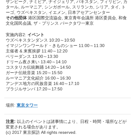
ザンビーク, ナミビア, ナイジェリア, パキスタン, フィリピン, カ
タール, ルーマニア, シンガポール, スリランカ, シリア, タイ, ト
ーゴ, ウズベキスタン, イエメン, 日本アセアンセンター
その他団体
港区国際交流協会, 東京青年会議所 港区委員会, 和食
文化国民会議, ザ・プリンス パークタワ一東京
実施内容2:
イベント
ウズベキスタンダンス 10:20～10:50
イマジンワンワールド・きものショー 11:00～11:30
主催者 & 来賓挨拶 11:40～12:20
ベリーダンス 13:00～13:30
ドリーム夜さ来い 13:40～14:10
コスタリカ伝統舞踊 14:20～14:50
ガーナ伝統音楽 15:20～15:50
ルーマニア文化紹介 16:00～16:30
アンデス地方の民族音楽 16:40～17:10
ブラジルサンバ 17:20～17:50
場所:
東京タワー
注意:
以上のイベントは諸事情により、日程・時間・場所などが
変更される場合があります。
(c) 2017 東京探訪 All rights reserved.