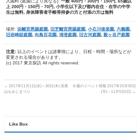
入園料 (庭園により異なる):
一般 400円・300円・150円, 65歳以
上 200円・150円・70円, 小学生以下及び都内在住・在学の中学
生は無料, 身体障害者手帳等持参の方と付添の方は無料
場所:
浜離宮恩賜庭園
,
旧芝離宮恩賜庭園
,
小石川後楽園
,
六義園
,
旧岩崎邸庭園
,
向島百花園
,
清澄庭園
,
旧古河庭園
,
殿ヶ谷戸庭園
注意:
以上のイベントは諸事情により、日程・時間・場所などが
変更される場合があります。
(c) 2017 東京探訪 All rights reserved.
←
2017年11月1日(水)～30日(木) 高尾
今週のイベント情報 2017年10月30日
山もみじまつり
(月)～11月5日(日)
→
Like Box