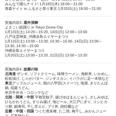
みんなで踊らナイト! 1月18日(木) 18:00～21:00
青森ナイト in ふるさと祭り東京 1月20日(土) 18:00～21:00
実施内容3:
屋外演舞
よさこい総踊り in Tokyo Dome City
1月13日(土) 14:20～15:20, 14日(日) 12:00～13:00
八戸法霊神楽, 沖縄全島エイサーまつり
1月13日(土) 13:00～13:30, 14:30～15:00, 14日(日) 13:00～
13:30, 14:30～15:00
沖縄全島エイサーまつり
1月20日(土) 13:00～13:20, 21日(日) 13:00～13:20
実施内容4:
故郷の味
北海道
ザンギ, ソフトクリーム, 味噌ラーメン, 海鮮丼, いかめし,
松前漬け, じゃがバター, ジンギスカン, イバラがに足一本焼など
東北
アップルジュース, 朝の八甲田(スイーツ), 地酒, きりたんぽ
鍋, 稲庭うどん,
米沢牛弁当・コロッケなど
北陸・関東・中部
宇都宮餃子, 揚げゆばまんじゅう, さしみゆば,
ひもかわうどん, すりみ揚げ, 地ビール, 大江戸にぎり, コシヒカ
リ餅, 鯖寿司, 干し甘エビ, ブリ丼, 焼牡蠣など
近畿・中国・四国
つくだ煮各種, たこ焼, 梅干し, みかんジュー
ス, 広島焼など