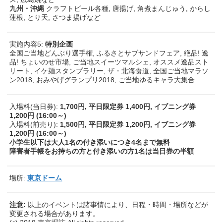
九州・沖縄
クラフトビール各種, 唐揚げ, 角煮まんじゅう, からし
蓮根, とり天, さつま揚げなど
実施内容5:
特別企画
全国ご当地どんぶり選手権, ふるさとサブサンドフェア, 絶品! 逸
品! ちょいのせ市場, ご当地スイーツマルシェ, オススメ逸品スト
リート, イケ麺スタンプラリー, ザ・北海食道, 全国ご当地マラソ
ン2018, おみやげグランプリ2018, ご当地ゆるキャラ大集合
入場料(当日券):
1,700円, 平日限定券 1,400円, イブニング券
1,200円 (16:00～)
入場料(前売り):
1,500円, 平日限定券 1,200円, イブニング券
1,200円 (16:00～)
小学生以下は大人1名の付き添いにつき4名まで無料
障害者手帳をお持ちの方と付き添いの方1名は当日券の半額
場所:
東京ドーム
注意:
以上のイベントは諸事情により、日程・時間・場所などが
変更される場合があります。