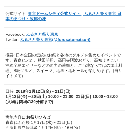
公式サイト:
東京ドームシティ公式サイト | ふるさと祭り東京 日
本のまつり・故郷の味
Facebook:
ふるさと祭り東京
Twitter:
ふるさと祭り東京(@furusatomatsuri)
概要: 日本全国の伝統のお祭と各地のグルメを集めたイベントで
す。青森ねぶた、秋田竿燈、高円寺阿波おどり、高知よさこい、
沖縄全島エイサーなどの迫力の演舞と、ご当地ならではの郷土料
理、B級グルメ、スイーツ、地酒・地ビールが楽しめます。(当サ
イトメモ)
日時:
2018年1月12日(金)～21日(日)
1月12日(金)～20日(土) 10:00～21:00, 21日(日) 10:00～18:00
(入場は閉場の30分前まで)
実施内容1:
お祭りひろば
青森ねぶた祭 1月17日(水)～21日(日)
五所川原立佞武多 1月12日(金)～16日(火)