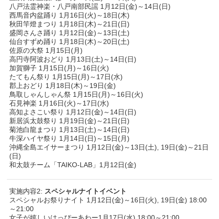
八戸法霊神楽・八戸南部民謡 1月12日(金)～14日(日)
西馬音内盆踊り 1月16日(火)～18日(木)
秋田竿燈まつり 1月18日(木)～21日(日)
盛岡さんさ踊り 1月12日(金)～13日(土)
仙台すずめ踊り 1月18日(木)～20日(土)
佐原の大祭 1月15日(月)
高円寺阿波おどり 1月13日(土)～14日(日)
加賀獅子 1月15日(月)～16日(火)
たてもん祭り 1月15日(月)～17日(水)
郡上おどり 1月18日(木)～19日(金)
鳥取しゃんしゃん祭 1月15日(月)～16日(火)
石見神楽 1月16日(火)～17日(水)
高知よさこい祭り 1月12日(金)～14日(日)
新居浜太鼓祭り 1月19日(金)～21日(日)
菊池白龍まつり 1月13日(土)～14日(日)
牛深ハイヤ祭り 1月14日(日)～15日(月)
沖縄全島エイサーまつり 1月12日(金)～13日(土), 19日(金)～21日
(日)
和太鼓チーム「TAIKO-LAB」1月12日(金)
実施内容2:
スペシャルナイトイベント
スペシャルお祭りナイト 1月12日(金)～16日(火), 19日(金) 18:00
～21:00
女子が嬉しいはっぴーあわー1月17日(水) 18:00～21:00