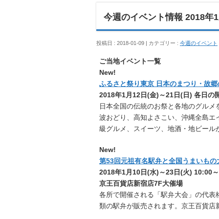
今週のイベント情報 2018年1月
投稿日 : 2018-01-09 | カテゴリー :
今週のイベント
ご当地イベント一覧
New!
ふるさと祭り東京 日本のまつり・故郷
2018年1月12日(金)～21日(日) 
日本全国の伝統のお祭と各地のグルメ
波おどり、高知よさこい、沖縄全島エ
級グルメ、スイーツ、地酒・地ビール
New!
第53回元祖有名駅弁と全国うまいもの
2018年1月10日(水)～23日(火) 10:00～20
京王百貨店新宿店7F大催場
各所で開催される「駅弁大会」の代表格
類の駅弁が販売されます。京王百貨店