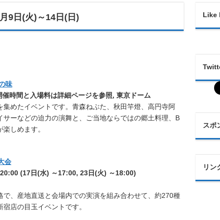
Like
9日(火)～14日(日)
Twitt
の味
各日の開催時間と入場料は詳細ページを参照
,
東京ドーム
を集めたイベントです。青森ねぶた、秋田竿燈、高円寺阿
イサーなどの迫力の演舞と、ご当地ならではの郷土料理、B
スポ
が楽しめます。
大会
リン
:00 (17日(水) ～17:00, 23日(火) ～18:00)
で、産地直送と会場内での実演を組み合わせて、約270種
新宿店の目玉イベントです。